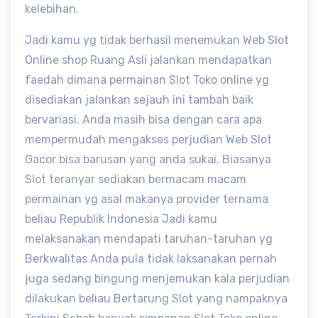
kelebihan.
Jadi kamu yg tidak berhasil menemukan Web Slot
Online shop Ruang Asli jalankan mendapatkan
faedah dimana permainan Slot Toko online yg
disediakan jalankan sejauh ini tambah baik
bervariasi. Anda masih bisa dengan cara apa
mempermudah mengakses perjudian Web Slot
Gacor bisa barusan yang anda sukai. Biasanya
Slot teranyar sediakan bermacam macam
permainan yg asal makanya provider ternama
beliau Republik Indonesia Jadi kamu
melaksanakan mendapati taruhan-taruhan yg
Berkwalitas Anda pula tidak laksanakan pernah
juga sedang bingung menjemukan kala perjudian
dilakukan beliau Bertarung Slot yang nampaknya