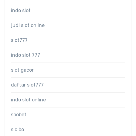
indo slot
judi slot online
slot777
indo slot 777
slot gacor
daftar slot777
indo slot online
sbobet
sic bo