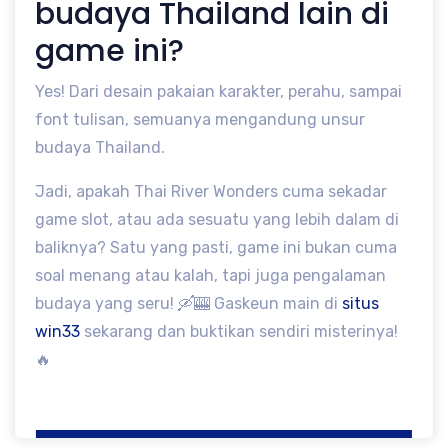
budaya Thailand lain di
game ini?
Yes! Dari desain pakaian karakter, perahu, sampai
font tulisan, semuanya mengandung unsur
budaya Thailand.
Jadi, apakah Thai River Wonders cuma sekadar
game slot, atau ada sesuatu yang lebih dalam di
baliknya? Satu yang pasti, game ini bukan cuma
soal menang atau kalah, tapi juga pengalaman
budaya yang seru! 🛶🎰 Gaskeun main di
situs
win33
sekarang dan buktikan sendiri misterinya!
🔥