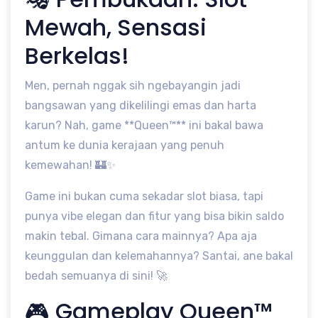
Mewah, Sensasi
Berkelas!
Men, pernah nggak sih ngebayangin jadi
bangsawan yang dikelilingi emas dan harta
karun? Nah, game **Queen™** ini bakal bawa
antum ke dunia kerajaan yang penuh
kemewahan! 🏰✨
Game ini bukan cuma sekadar slot biasa, tapi
punya vibe elegan dan fitur yang bisa bikin saldo
makin tebal. Gimana cara mainnya? Apa aja
keunggulan dan kelemahannya? Santai, ane bakal
bedah semuanya di sini! 🚀
🎮 Gameplay Queen™