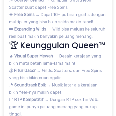
🎆
Scatter Symbol
→ Kumpulin 3 atau lebih
Scatter buat dapet Free Spins!
💎
Free Spins
→ Dapat 10+ putaran gratis dengan
multiplier yang bisa bikin saldo makin tebel!
👑
Expanding Wilds
→ Wild bisa meluas ke seluruh
reel buat makin banyakin peluang menang.
🏆 Keunggulan Queen™
🔥
Visual Super Mewah
→ Desain kerajaan yang
bikin mata betah lama-lama main!
💰
Fitur Gacor
→ Wilds, Scatters, dan Free Spins
yang bisa bikin cuan ngalir.
🎶
Soundtrack Epik
→ Musik latar ala kerajaan
bikin feel-nya makin dapet.
📈
RTP Kompetitif
→ Dengan RTP sekitar 96%,
game ini punya peluang menang yang cukup
tinggi.