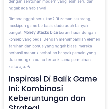
dengan sentuhan modern yang lebih seru dan
nggak ada habisnya!
Gimana nggak seru, kan? Di zaman sekarang,
meskipun game berbasis dadu udah banyak
banget,
Money Stacks Dice
berani hadir dengan
konsep yang beda! Dengan menambahkan elemen
taruhan dan bonus yang nggak biasa, mereka
berhasil menarik perhatian banyak pemain yang
dulu mungkin cuma tertarik sama permainan
kartu aja. 🔥
Inspirasi Di Balik Game
Ini: Kombinasi
Keberuntungan dan
Strategi