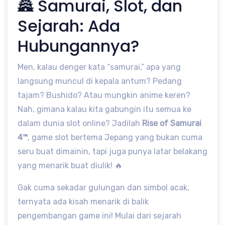
🏯 Samurai, Slot, dan
Sejarah: Ada
Hubungannya?
Men, kalau denger kata “samurai,” apa yang
langsung muncul di kepala antum? Pedang
tajam? Bushido? Atau mungkin anime keren?
Nah, gimana kalau kita gabungin itu semua ke
dalam dunia slot online? Jadilah
Rise of Samurai
4™
, game slot bertema Jepang yang bukan cuma
seru buat dimainin, tapi juga punya latar belakang
yang menarik buat diulik! 🔥
Gak cuma sekadar gulungan dan simbol acak,
ternyata ada kisah menarik di balik
pengembangan game ini! Mulai dari sejarah