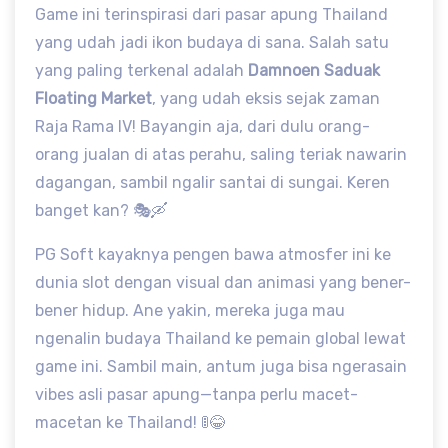
Game ini terinspirasi dari pasar apung Thailand
yang udah jadi ikon budaya di sana. Salah satu
yang paling terkenal adalah
Damnoen Saduak
Floating Market
, yang udah eksis sejak zaman
Raja Rama IV! Bayangin aja, dari dulu orang-
orang jualan di atas perahu, saling teriak nawarin
dagangan, sambil ngalir santai di sungai. Keren
banget kan? 🎭🛶
PG Soft kayaknya pengen bawa atmosfer ini ke
dunia slot dengan visual dan animasi yang bener-
bener hidup. Ane yakin, mereka juga mau
ngenalin budaya Thailand ke pemain global lewat
game ini. Sambil main, antum juga bisa ngerasain
vibes asli pasar apung—tanpa perlu macet-
macetan ke Thailand! 🚦😂