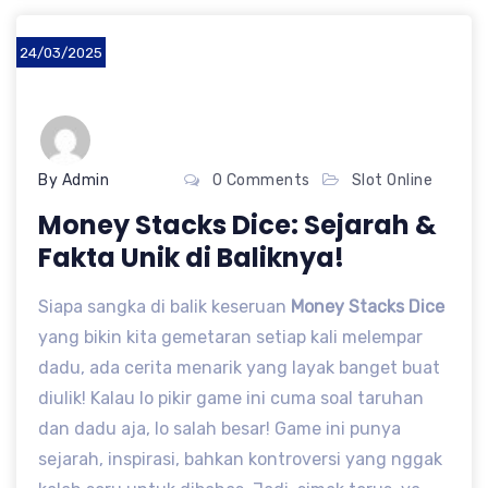
24/03/2025
By Admin
0 Comments
Slot Online
Money Stacks Dice: Sejarah &
Fakta Unik di Baliknya!
Siapa sangka di balik keseruan
Money Stacks Dice
yang bikin kita gemetaran setiap kali melempar
dadu, ada cerita menarik yang layak banget buat
diulik! Kalau lo pikir game ini cuma soal taruhan
dan dadu aja, lo salah besar! Game ini punya
sejarah, inspirasi, bahkan kontroversi yang nggak