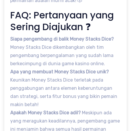
permainan adalah murni acak! 🎲
FAQ: Pertanyaan yang
Sering Diajukan ❓
Siapa pengembang di balik Money Stacks Dice?
Money Stacks Dice dikembangkan oleh tim
pengembang berpengalaman yang sudah lama
berkecimpung di dunia game kasino online.
Apa yang membuat Money Stacks Dice unik?
Keunikan Money Stacks Dice terletak pada
penggabungan antara elemen keberuntungan
dan strategi, serta fitur bonus yang bikin pemain
makin betah!
Apakah Money Stacks Dice adil?
Meskipun ada
yang meragukan keadilannya, pengembang game
ini menjamin bahwa semua hasil permainan