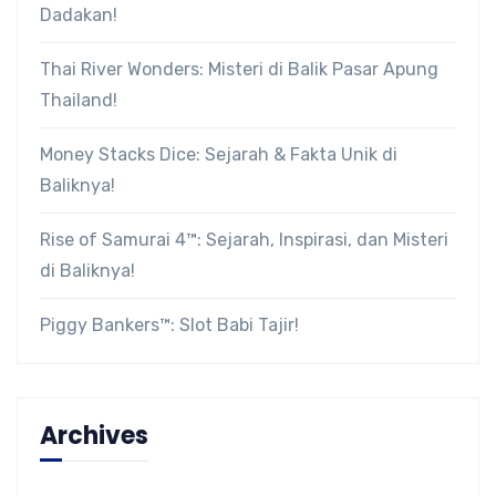
Dadakan!
Thai River Wonders: Misteri di Balik Pasar Apung
Thailand!
Money Stacks Dice: Sejarah & Fakta Unik di
Baliknya!
Rise of Samurai 4™: Sejarah, Inspirasi, dan Misteri
di Baliknya!
Piggy Bankers™: Slot Babi Tajir!
Archives