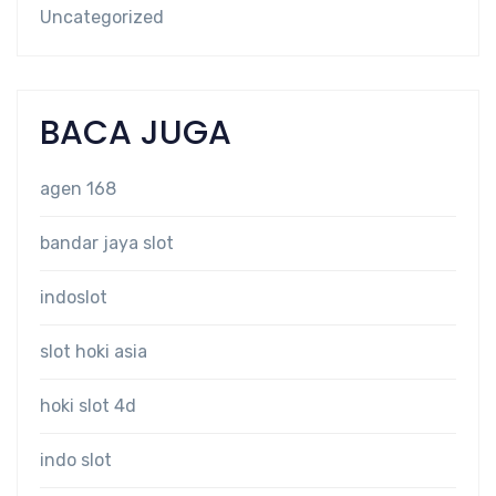
Uncategorized
BACA JUGA
agen 168
bandar jaya slot
indoslot
slot hoki asia
hoki slot 4d
indo slot