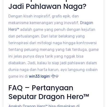
Jadi Pahlawan Naga?
Dengan kisah inspiratif, grafis epik, dan
mekanisme kemenangan yang inovatif,
Dragon
Hero™
adalah game yang penuh dengan kejutan
dan petualangan. Dari latar belakang yang
terinspirasi dari mitologi naga hingga kontroversi
tentang peluang menang yang tak terduga, game
ini jelas punya daya tarik yang nggak bisa
diabaikan. Jadi, kalau lo siap jadi pahlawan dalam
dunia naga dan harta karun, ayo langsung cobain
game ini di
win33 login
! 🐉💎
FAQ – Pertanyaan
Seputar Dragon Hero™
Apakah Dragon Hero™ bisa dimainkan di