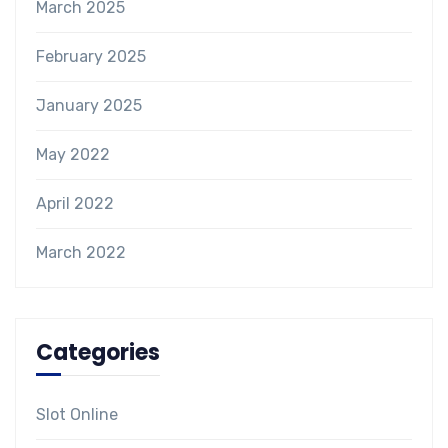
March 2025
February 2025
January 2025
May 2022
April 2022
March 2022
Categories
Slot Online