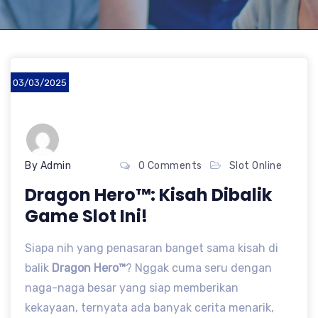
03/03/2025
By Admin
0 Comments
Slot Online
Dragon Hero™: Kisah Dibalik
Game Slot Ini!
Siapa nih yang penasaran banget sama kisah di
balik
Dragon Hero™
? Nggak cuma seru dengan
naga-naga besar yang siap memberikan
kekayaan, ternyata ada banyak cerita menarik,