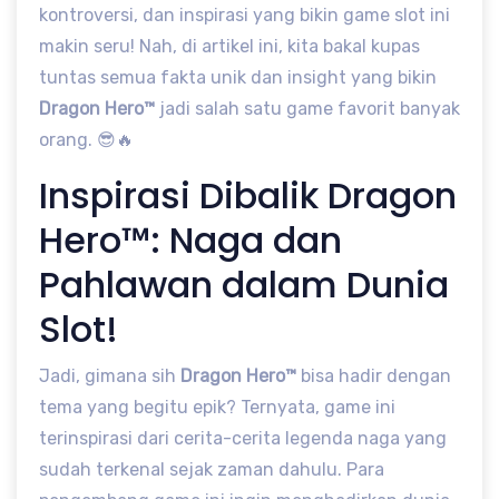
kontroversi, dan inspirasi yang bikin game slot ini
makin seru! Nah, di artikel ini, kita bakal kupas
tuntas semua fakta unik dan insight yang bikin
Dragon Hero™
jadi salah satu game favorit banyak
orang. 😎🔥
Inspirasi Dibalik Dragon
Hero™: Naga dan
Pahlawan dalam Dunia
Slot!
Jadi, gimana sih
Dragon Hero™
bisa hadir dengan
tema yang begitu epik? Ternyata, game ini
terinspirasi dari cerita-cerita legenda naga yang
sudah terkenal sejak zaman dahulu. Para