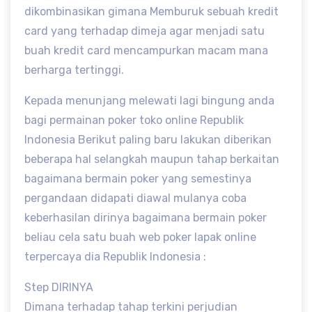
dikombinasikan gimana Memburuk sebuah kredit
card yang terhadap dimeja agar menjadi satu
buah kredit card mencampurkan macam mana
berharga tertinggi.
Kepada menunjang melewati lagi bingung anda
bagi permainan poker toko online Republik
Indonesia Berikut paling baru lakukan diberikan
beberapa hal selangkah maupun tahap berkaitan
bagaimana bermain poker yang semestinya
pergandaan didapati diawal mulanya coba
keberhasilan dirinya bagaimana bermain poker
beliau cela satu buah web poker lapak online
terpercaya dia Republik Indonesia :
Step DIRINYA
Dimana terhadap tahap terkini perjudian