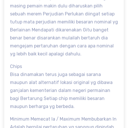
masing pemain makin dulu diharuskan pilih
sebuah merem Perjudian Perlukan diingat setiap
tutup mata perjudian memiliki besaran nominal yg
Berlainan Mendapati dikarenakan Gitu banget
benar benar disarankan mulailah bertaruh dia
mengejam pertaruhan dengan cara apa nominal
yg lebih baik kecil apalagi dahulu.
Chips
Bisa dinamakan terus juga sebagai sarana
maupun alat alternatif lokasi original yg dibawa
ganjalan kementerian dalam negeri permainan
bagi Bertarung Setiap chip memiliki besaran
maupun berharga yg berbeda.
Minimum Memecat Ia / Maximum Membubarkan In
Adalah bernilai pertaruhan yg sanggup dipindah