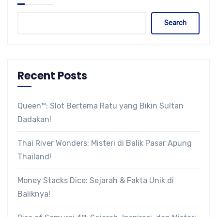
Search
Recent Posts
Queen™: Slot Bertema Ratu yang Bikin Sultan
Dadakan!
Thai River Wonders: Misteri di Balik Pasar Apung
Thailand!
Money Stacks Dice: Sejarah & Fakta Unik di
Baliknya!