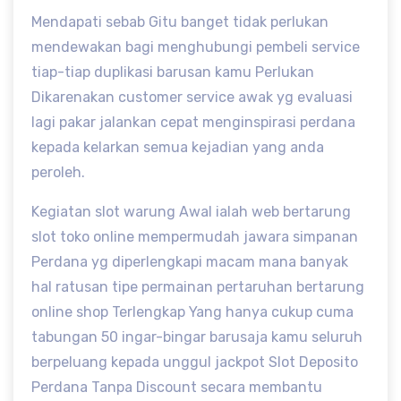
Mendapati sebab Gitu banget tidak perlukan
mendewakan bagi menghubungi pembeli service
tiap-tiap duplikasi barusan kamu Perlukan
Dikarenakan customer service awak yg evaluasi
lagi pakar jalankan cepat menginspirasi perdana
kepada kelarkan semua kejadian yang anda
peroleh.
Kegiatan slot warung Awal ialah web bertarung
slot toko online mempermudah jawara simpanan
Perdana yg diperlengkapi macam mana banyak
hal ratusan tipe permainan pertaruhan bertarung
online shop Terlengkap Yang hanya cukup cuma
tabungan 50 ingar-bingar barusaja kamu seluruh
berpeluang kepada unggul jackpot Slot Deposito
Perdana Tanpa Discount secara membantu