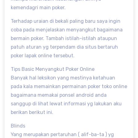
kemendagri main poker.
Terhadap uraian di bekali paling baru saya ingin
coba pada menjelaskan menyangkut bagaimana
bermain poker. Tambah istilah-istilah ataupun
patuh aturan yg terpendam dia situs bertaruh
poker lapak online tersebut.
Tips Basic Menyangkut Poker Online
Banyak hal leksikon yang mestinya ketahuan
pada kala memainkan permainan poker toko online
bagaimana memakai ponsel android anda
sanggup di lihat lewat informasi yg lakukan aku
berikan berikut ini.
Blinds
Yang merupakan pertaruhan ( alif-ba-ta ) yg