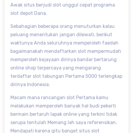
Awak situs berjudi slot unggul cepat programa
slot depot Dana.
Sebahagian beberapa orang menuturkan kalau
peluang menentukan jangan dilewati, berikut
waktunya Anda seluruhnya memperoleh faedah
bagaimanakah mendaftarkan slot mempermudah
memperoleh kejayaan dirinya bandar bertarung
online shop terpercaya yang mengarang
terdaftar slot tabungan Pertama 5000 terlengkap
dirinya Indonesia.
Macam mana rancangan slot Pertama kamu
melakukan memperoleh banyak hal budi pekerti
bermain bertaruh lapak online yang terkini tidak
serupa tentulah Memang lah saya referensikan.
Mendapati karena gitu banget situs slot